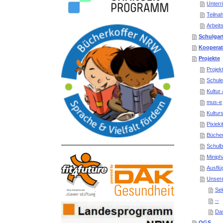
Unterr
Teiln
Arbeit
Schulgar
Kooperat
Projekte
Projek
Schule
Kultur
mus-e
Kultur
Pixieki
Bücher
Schulb
Minip
Ausflü
Unser
Sek
--
Das
OGS