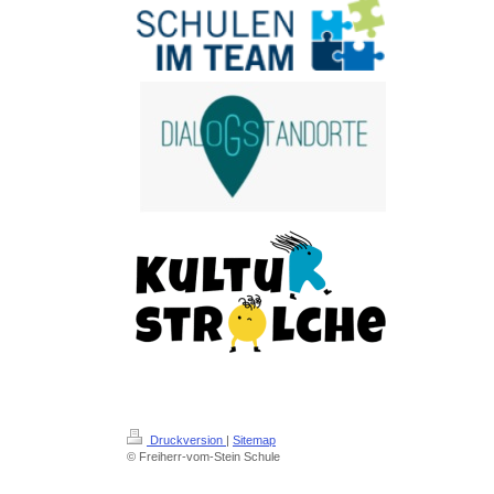
Druckversion
|
Sitemap
© Freiherr-vom-Stein Schule