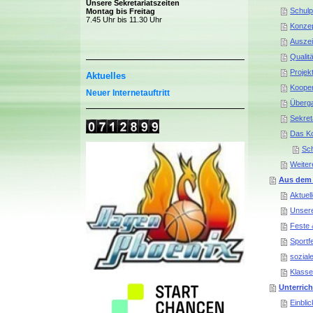
Unsere Sekretariatszeiten
Schul
Montag bis Freitag
7.45 Uhr bis 11.30 Uhr
Konzep
Auszei
Qualit
Projek
Aktuelles
Kooper
Neuer Internetauftritt
Überga
Sekret
Das Ko
Sch
Weite
Aus dem 
Aktuel
Unser
Feste 
Sportf
sozia
Klasse
Unterrich
Einblic