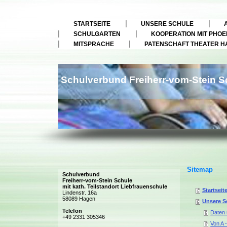
STARTSEITE
UNSERE SCHULE
SCHULGARTEN
KOOPERATION MIT PHOE
MITSPRACHE
PATENSCHAFT THEATER H
Schulverbund Freiherr-vom-Stein Sc
Sitemap
Schulverbund
Freiherr-vom-Stein Schule
mit kath. Teilstandort Liebfrauenschule
Startseit
Lindenstr. 16a
58089 Hagen
Unsere S
Telefon
Daten 
+49 2331 305346
Von A 