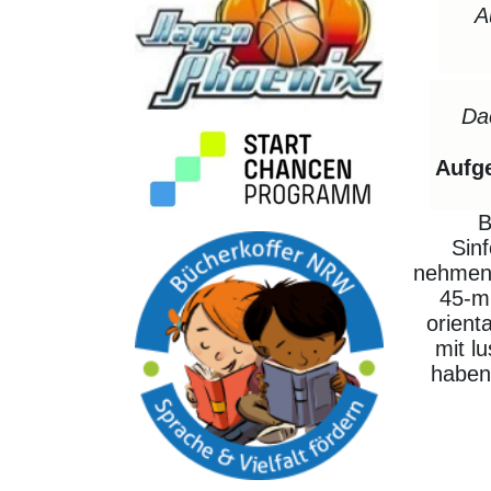
A
Dac
Aufg
B
Sinf
nehmen 
45-mi
orient
mit l
haben 