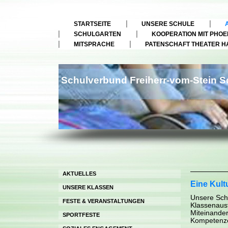
STARTSEITE
UNSERE SCHULE
SCHULGARTEN
KOOPERATION MIT PHOE
MITSPRACHE
PATENSCHAFT THEATER H
Schulverbund Freiherr-vom-Stein Sc
AKTUELLES
Eine Kult
UNSERE KLASSEN
Unsere Schu
FESTE & VERANSTALTUNGEN
Klassenaus
Miteinander
SPORTFESTE
Kompetenz