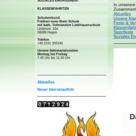
SOZIALES ENGAGEMENT
In unserem 
KLASSENFAHRTEN
Zusammenle
Aktuelles
Schulverbund
Unsere Kla
Freiherr-vom-Stein Schule
Feste & Ve
mit kath. Teilstandort Liebfrauenschule
Klassenfah
Lindenstr. 16a
Sportfeste
58089 Hagen
Soziales E
Telefon
+49 2331 305346
Unsere Sekretariatszeiten
Montag bis Freitag
7.45 Uhr bis 11.30 Uhr
Aktuelles
Neuer Internetauftritt
D